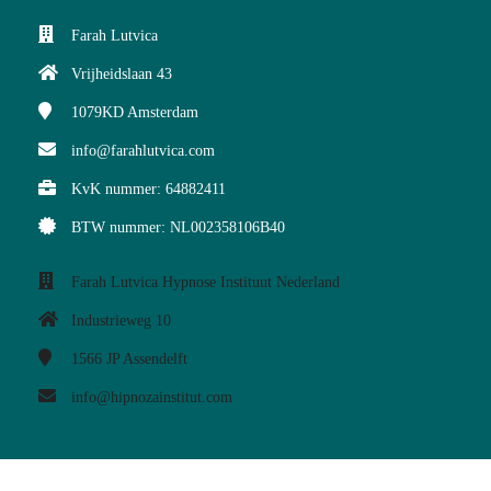
Farah Lutvica
Vrijheidslaan 43
1079KD
Amsterdam
info@farahlutvica.com
KvK nummer: 64882411
BTW nummer: NL002358106B40
Farah Lutvica Hypnose Instituut Nederland
Industrieweg 10
1566 JP
Assendelft
info@hipnozainstitut.com