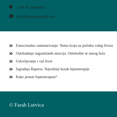
1566 JP
Assendelft
info@hipnozainstitut.com
Emocionalno zanemarivanje: Nema kraja na početku vašeg života
Oslobađanje nagomilanih emocija: Oslobodite se starog bola
Uslovljavanje i vaš život
Izgradnja Raporta: Najvažniji korak hipnoterapije
Kako postati hipnoterapeut?
© Farah Lutvica